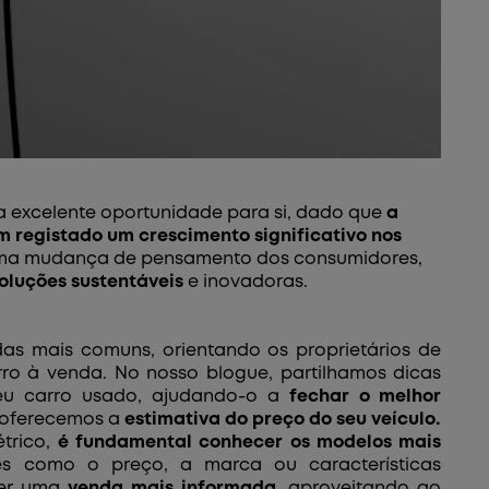
 excelente oportunidade para si, dado que
a
em registado um crescimento significativo nos
e uma mudança de pensamento dos consumidores,
oluções sustentáveis
e inovadoras.
das mais comuns, orientando os proprietários de
rro à venda. No nosso blogue, partilhamos dicas
seu carro usado, ajudando-o a
fechar o melhor
oferecemos a
estimativa do preço do seu veículo.
trico,
é fundamental conhecer os modelos mais
res como o preço, a marca ou características
zer uma
venda mais informada
, aproveitando ao