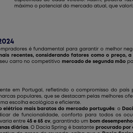
máximo o potencial do mercado atual, que valor
2024
compradores é fundamental para garantir o melhor ne
is recentes, considerando fatores como o preço, a 
seu carro no competitivo
mercado de segunda mão
pa
cente em Portugal, refletindo o compromisso do país
 marcas populares, que se destacam pelas melhores ofe
a escolha ecológica e eficiente.
o elétrico mais baratos do mercado português
: o
Daci
ar de funcionalidade, conforto para todos os o
varia entre
45 e 65 cv
, garantindo um
bom desempenho 
nas diárias
. O Dacia Spring é bastante
procurado por 