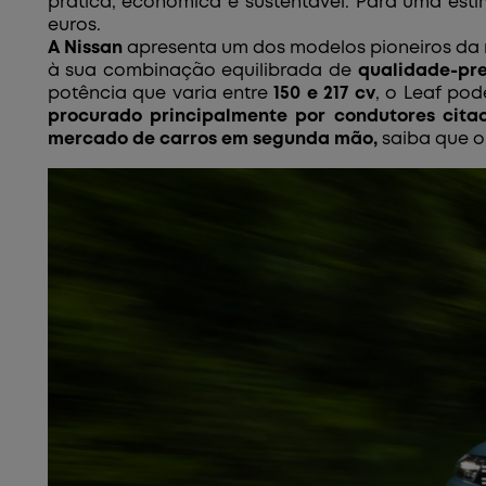
prática, económica e sustentável. Para uma est
euros.
A Nissan
apresenta um dos modelos pioneiros da m
à sua combinação equilibrada de
qualidade-pr
potência que varia entre
150 e 217 cv
, o Leaf pod
procurado principalmente por condutores cita
mercado de carros em segunda mão,
saiba que o