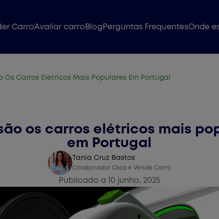
er Carro
Avaliar carro
Blog
Perguntas Frequentes
Onde e
 Os Carros Eletricos Mais Populares Em Portugal
Vender Carro
são os carros elétricos mais po
em Portugal
Tania Cruz Bastos
Colaborador Clica e Vende Carro
Publicado a 10 junho, 2025