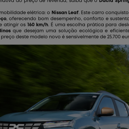
imativa do preço de revenda, saiba que o
Dacia Sprin
obilidade elétrica: o
Nissan Leaf
. Este carro conquis
eço
, oferecendo bom desempenho, conforto e susten
e atingir os
160 km/h
. É uma escolha prática para de
dinos
que desejam uma solução ecológica e eficient
 preço deste modelo novo é sensivelmente de 25.700 eur