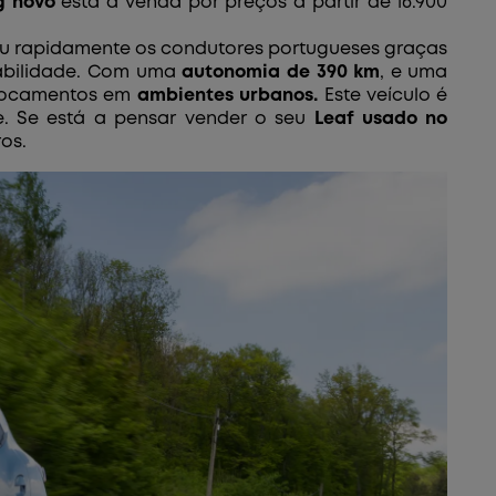
g
novo
está à venda por preços a partir de 16.900
tou rapidamente os condutores portugueses graças
tabilidade. Com uma
autonomia de
390 km
, e uma
slocamentos em
ambientes urbanos.
Este veículo é
e. Se está a pensar vender o seu
Leaf usado no
os.