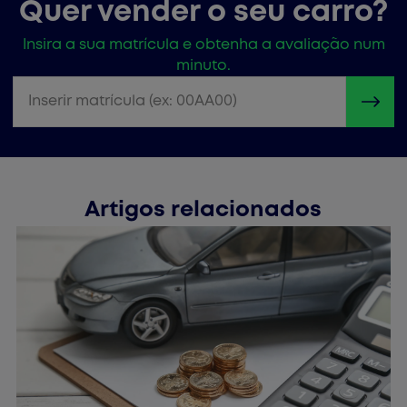
Quer vender o seu carro?
Insira a sua matrícula e obtenha a avaliação num
minuto.
Inserir matrícula (ex: 00AA00)
Artigos relacionados