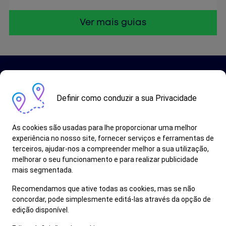
Ver mais guias
Definir como conduzir a sua Privacidade
As cookies são usadas para lhe proporcionar uma melhor
Fale Connosco
experiência no nosso site, fornecer serviços e ferramentas de
terceiros, ajudar-nos a compreender melhor a sua utilização,
melhorar o seu funcionamento e para realizar publicidade
mais segmentada.
Aviso legal
Termos e Condições
Recomendamos que ative todas as cookies, mas se não
Politica de privacidade
concordar, pode simplesmente editá-las através da opção de
Politica de cookies
edição disponível.
Livro de Reclamações