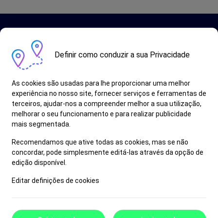
Definir como conduzir a sua Privacidade
As cookies são usadas para lhe proporcionar uma melhor
Fale Connosco
experiência no nosso site, fornecer serviços e ferramentas de
terceiros, ajudar-nos a compreender melhor a sua utilização,
melhorar o seu funcionamento e para realizar publicidade
mais segmentada.
Aviso legal
Termos e Condições
Recomendamos que ative todas as cookies, mas se não
Politica de privacidade
concordar, pode simplesmente editá-las através da opção de
Politica de cookies
edição disponível.
Livro de Reclamações
Editar definições de cookies
© 2025 Clica e Vende Carro | Todos os direitos reservados.